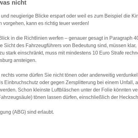
was nicht
und neugierige Blicke erspart oder weil es zum Beispiel die Ki
ch vorgehen, kann es richtig teuer werden!
Blick in die Richtlinien werfen – genauer gesagt in Paragraph 4
ie Sicht des Fahrzeugführers von Bedeutung sind, müssen klar, l
u stark einschränkt, muss mit mindestens 10 Euro Strafe rech
nsburg ansteigen.
rechts vorne dürfen Sie nicht
tönen
oder anderweitig verdunkel
s Einbruchschutz oder gegen Zersplitterung bei einem Unfall, a
werden. Schon kleinste Luftbläschen unter der Folie könnten ve
 Fahrzeugsäule) tönen lassen dürfen, einschließlich der Hecksc
gung (ABG) sind erlaubt.