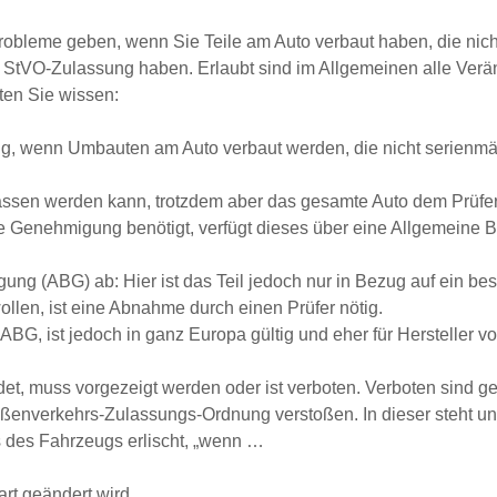
obleme geben, wenn Sie Teile am Auto verbaut haben, die nich
ine StVO-Zulassung haben. Erlaubt sind im Allgemeinen alle Ver
ten Sie wissen:
, wenn Umbauten am Auto verbaut werden, die nicht serienmäßi
elassen werden kann, trotzdem aber das gesamte Auto dem Prüfer
e Genehmigung benötigt, verfügt dieses über eine Allgemeine B
gung (ABG) ab: Hier ist das Teil jedoch nur in Bezug auf ein b
llen, ist eine Abnahme durch einen Prüfer nötig.
ABG, ist jedoch in ganz Europa gültig und eher für Hersteller vo
det, muss vorgezeigt werden oder ist verboten. Verboten sind ge
ßenverkehrs-Zulassungs-Ordnung verstoßen. In dieser steht unt
s des Fahrzeugs erlischt, „wenn …
rt geändert wird,