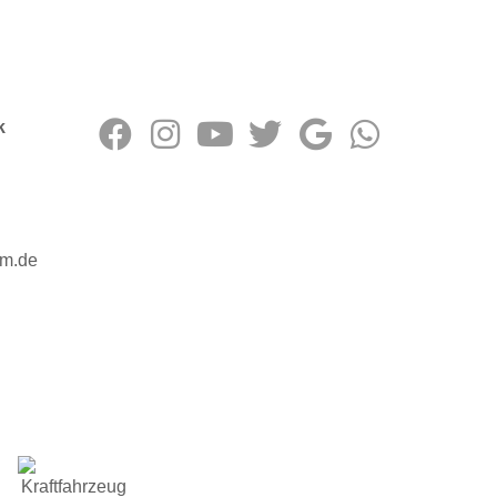
k
um.de